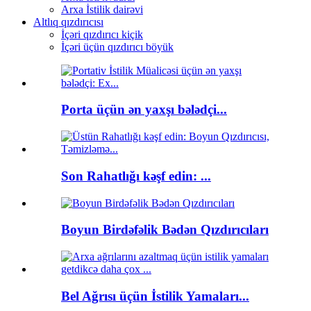
Arxa İstilik dairəvi
Altlıq qızdırıcısı
İçəri qızdırıcı kiçik
İçəri üçün qızdırıcı böyük
Porta üçün ən yaxşı bələdçi...
Son Rahatlığı kəşf edin: ...
Boyun Birdəfəlik Bədən Qızdırıcıları
Bel Ağrısı üçün İstilik Yamaları...