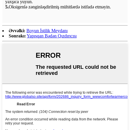
yaxşıca yuyun.
5.
Oksigenlə zənginləşdirilmiş mühitlərdə istifadə etməyin.
Əvvəlki:
Boyun İstilik Meydanı
Sonrakı:
Yapışqan Bədən Qızdırıcısı