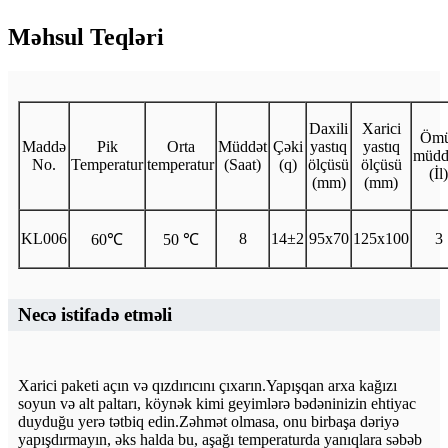
Məhsul Teqləri
Daxili
Xarici
Ömü
Maddə
Pik
Orta
Müddət
Çəki
yastıq
yastıq
müdd
No.
Temperatur
temperatur
(Saat)
(q)
ölçüsü
ölçüsü
(İl)
(mm)
(mm)
KL006
8
14±2
95x70
125x100
3
60℃
50 ℃
Necə istifadə etməli
Xarici paketi açın və qızdırıcını çıxarın.Yapışqan arxa kağızı
soyun və alt paltarı, köynək kimi geyimlərə bədəninizin ehtiyac
duyduğu yerə tətbiq edin.Zəhmət olmasa, onu birbaşa dəriyə
yapışdırmayın, əks halda bu, aşağı temperaturda yanıqlara səbəb