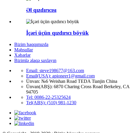
Əl qızdırıcısı
İçəri üçün qızdırıcı böyük
Bizim haqqımızda
Məhsullar
Xəbərlər
Bizimlə əlaqə saxlayın
Email: steve198677@163.com
Email(USA): apioneer1@gmail.com
Ünvan: №6 Weishan Road TEDA Tianjin China
Ünvan(ABŞ): 6870 Charing Cross Road Berkeley, CA
94705
Tel: 0086-22-25325624
Tel(ABŞ): (510) 981-1230