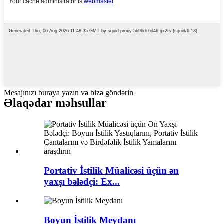
Mesajınızı buraya yazın və bizə göndərin
Əlaqədar məhsullar
Portativ İstilik Müalicəsi üçün ən
yaxşı bələdçi: Ex...
Boyun İstilik Meydanı