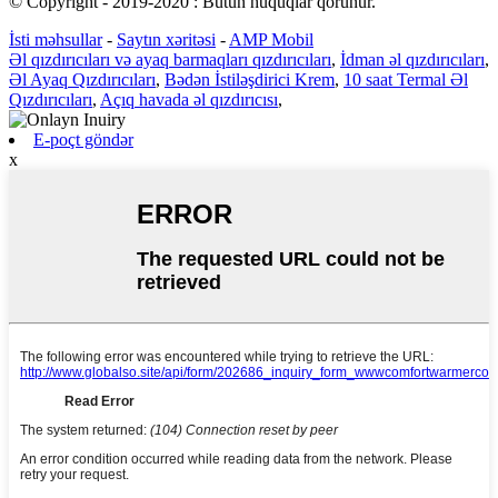
© Copyright - 2019-2020 : Bütün hüquqlar qorunur.
İsti məhsullar
-
Saytın xəritəsi
-
AMP Mobil
Əl qızdırıcıları və ayaq barmaqları qızdırıcıları
,
İdman əl qızdırıcıları
,
Əl Ayaq Qızdırıcıları
,
Bədən İstiləşdirici Krem
,
10 saat Termal Əl
Qızdırıcıları
,
Açıq havada əl qızdırıcısı
,
E-poçt göndər
x