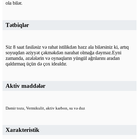
ola bilər.
Tətbiqlər
Siz 8 saat fasiləsiz və rahat istilikdən həzz ala bilərsiniz ki, artıq
soyuqdan əziyyət çəkməkdən narahat olmağa dəyməz.Eyni
zamanda, əzələlərin və oynaqların yüngül ağrılarını aradan
qaldırmaq üçün də çox idealdır.
Aktiv maddələr
Dəmir tozu, Vermikulit, aktiv karbon, su və duz
Xarakteristik