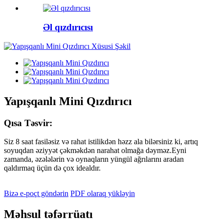
Əl qızdırıcısı
Yapışqanlı Mini Qızdırıcı
Qısa Təsvir:
Siz 8 saat fasiləsiz və rahat istilikdən həzz ala bilərsiniz ki, artıq
soyuqdan əziyyət çəkməkdən narahat olmağa dəyməz.Eyni
zamanda, əzələlərin və oynaqların yüngül ağrılarını aradan
qaldırmaq üçün də çox idealdır.
Bizə e-poçt göndərin
PDF olaraq yükləyin
Məhsul təfərrüatı