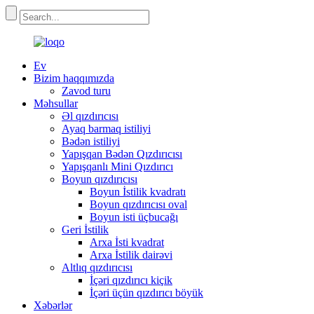
Ev
Bizim haqqımızda
Zavod turu
Məhsullar
Əl qızdırıcısı
Ayaq barmaq istiliyi
Bədən istiliyi
Yapışqan Bədən Qızdırıcısı
Yapışqanlı Mini Qızdırıcı
Boyun qızdırıcısı
Boyun İstilik kvadratı
Boyun qızdırıcısı oval
Boyun isti üçbucağı
Geri İstilik
Arxa İsti kvadrat
Arxa İstilik dairəvi
Altlıq qızdırıcısı
İçəri qızdırıcı kiçik
İçəri üçün qızdırıcı böyük
Xəbərlər