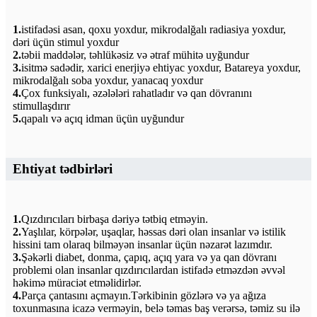
1.
istifadəsi asan, qoxu yoxdur, mikrodalğalı radiasiya yoxdur,
dəri üçün stimul yoxdur
2.
təbii maddələr, təhlükəsiz və ətraf mühitə uyğundur
3.
isitmə sadədir, xarici enerjiyə ehtiyac yoxdur, Batareya yoxdur,
mikrodalğalı soba yoxdur, yanacaq yoxdur
4.
Çox funksiyalı, əzələləri rahatladır və qan dövranını
stimullaşdırır
5.
qapalı və açıq idman üçün uyğundur
Ehtiyat tədbirləri
1.
Qızdırıcıları birbaşa dəriyə tətbiq etməyin.
2.
Yaşlılar, körpələr, uşaqlar, həssas dəri olan insanlar və istilik
hissini tam olaraq bilməyən insanlar üçün nəzarət lazımdır.
3.
Şəkərli diabet, donma, çapıq, açıq yara və ya qan dövranı
problemi olan insanlar qızdırıcılardan istifadə etməzdən əvvəl
həkimə müraciət etməlidirlər.
4.
Parça çantasını açmayın.Tərkibinin gözlərə və ya ağıza
toxunmasına icazə verməyin, belə təmas baş verərsə, təmiz su ilə