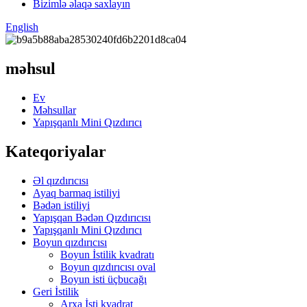
Bizimlə əlaqə saxlayın
English
məhsul
Ev
Məhsullar
Yapışqanlı Mini Qızdırıcı
Kateqoriyalar
Əl qızdırıcısı
Ayaq barmaq istiliyi
Bədən istiliyi
Yapışqan Bədən Qızdırıcısı
Yapışqanlı Mini Qızdırıcı
Boyun qızdırıcısı
Boyun İstilik kvadratı
Boyun qızdırıcısı oval
Boyun isti üçbucağı
Geri İstilik
Arxa İsti kvadrat