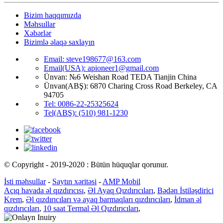
Bizim haqqımızda
Məhsullar
Xəbərlər
Bizimlə əlaqə saxlayın
Email: steve198677@163.com
Email(USA): apioneer1@gmail.com
Ünvan: №6 Weishan Road TEDA Tianjin China
Ünvan(ABŞ): 6870 Charing Cross Road Berkeley, CA
94705
Tel: 0086-22-25325624
Tel(ABŞ): (510) 981-1230
© Copyright - 2019-2020 : Bütün hüquqlar qorunur.
İsti məhsullar
-
Saytın xəritəsi
-
AMP Mobil
Açıq havada əl qızdırıcısı
,
Əl Ayaq Qızdırıcıları
,
Bədən İstiləşdirici
Krem
,
Əl qızdırıcıları və ayaq barmaqları qızdırıcıları
,
İdman əl
qızdırıcıları
,
10 saat Termal Əl Qızdırıcıları
,