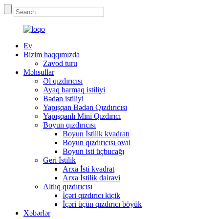
Ev
Bizim haqqımızda
Zavod turu
Məhsullar
Əl qızdırıcısı
Ayaq barmaq istiliyi
Bədən istiliyi
Yapışqan Bədən Qızdırıcısı
Yapışqanlı Mini Qızdırıcı
Boyun qızdırıcısı
Boyun İstilik kvadratı
Boyun qızdırıcısı oval
Boyun isti üçbucağı
Geri İstilik
Arxa İsti kvadrat
Arxa İstilik dairəvi
Altlıq qızdırıcısı
İçəri qızdırıcı kiçik
İçəri üçün qızdırıcı böyük
Xəbərlər