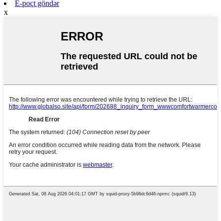
E-poçt göndər
x