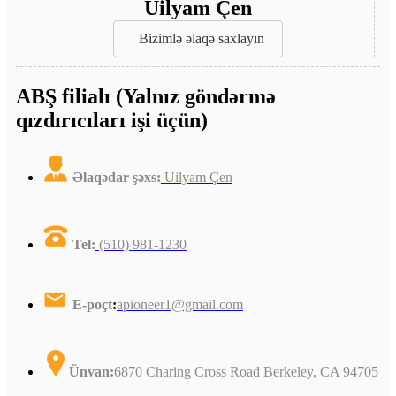
Uilyam Çen
Bizimlə əlaqə saxlayın
ABŞ filialı (Yalnız göndərmə
qızdırıcıları işi üçün)
Əlaqədar şəxs
:
Uilyam Çen
Tel:
(510) 981-1230
E-poçt
:
apioneer1@gmail.com
Ünvan:
6870 Charing Cross Road Berkeley, CA 94705