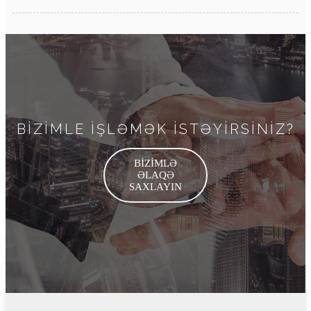
BİZİMLE İŞLƏMƏK İSTƏYİRSİNİZ?
BİZİMLƏ
ƏLAQƏ
SAXLAYIN