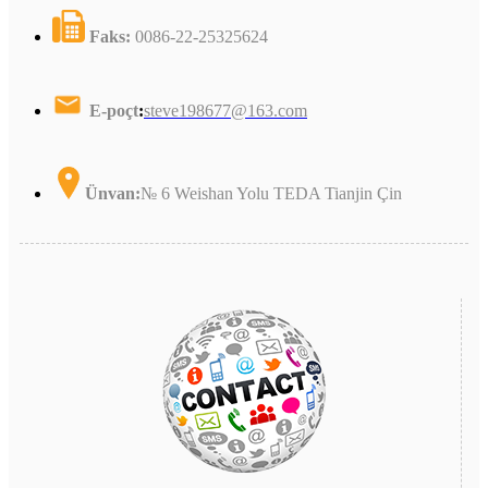
Faks:
0086-22-25325624
E-poçt
:
steve198677@163.com
Ünvan:
№ 6 Weishan Yolu TEDA Tianjin Çin