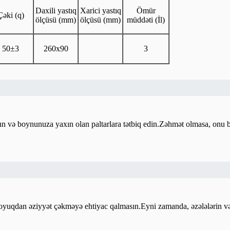
Daxili yastıq
Xarici yastıq
Ömür
Çəki (q)
ölçüsü (mm)
ölçüsü (mm)
müddəti (İl)
50±3
260x90
3
oyun və boynunuza yaxın olan paltarlara tətbiq edin.Zəhmət olmasa, onu 
artıq soyuqdan əziyyət çəkməyə ehtiyac qalmasın.Eyni zamanda, əzələlərin