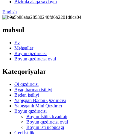
Bizimlə əlaqə saxlayın
English
məhsul
Ev
Məhsullar
Boyun qızdırıcısı
Boyun qızdırıcısı oval
Kateqoriyalar
Əl qızdırıcısı
Ayaq barmaq istiliyi
Bədən istiliyi
Yapışqan Bədən Qızdırıcısı
Yapışqanlı Mini Qızdırıcı
Boyun qızdırıcısı
Boyun İstilik kvadratı
Boyun qızdırıcısı oval
Boyun isti üçbucağı
Geri İstilik