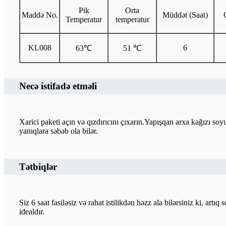
Pik
Orta
Maddə No.
Müddət (Saat)
Temperatur
temperatur
KL008
6
63℃
51 ℃
Necə istifadə etməli
Xarici paketi açın və qızdırıcını çıxarın.Yapışqan arxa kağızı s
yanıqlara səbəb ola bilər.
Tətbiqlər
Siz 6 saat fasiləsiz və rahat istilikdən həzz ala bilərsiniz ki, 
idealdır.