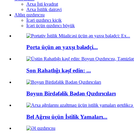
Arxa İsti kvadrat
Arxa İstilik dairəvi
Altlıq qızdırıcısı
İçəri qızdırıcı kiçik
İçəri üçün qızdırıcı böyük
Porta üçün ən yaxşı bələdçi...
Son Rahatlığı kəşf edin: ...
Boyun Birdəfəlik Bədən Qızdırıcıları
Bel Ağrısı üçün İstilik Yamaları...