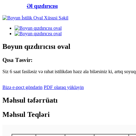
Əl qızdırıcısı
Boyun qızdırıcısı oval
Qısa Təsvir:
Siz 6 saat fasiləsiz və rahat istilikdən həzz ala bilərsiniz ki, artıq 
Bizə e-poçt göndərin
PDF olaraq yükləyin
Məhsul təfərrüatı
Məhsul Teqləri