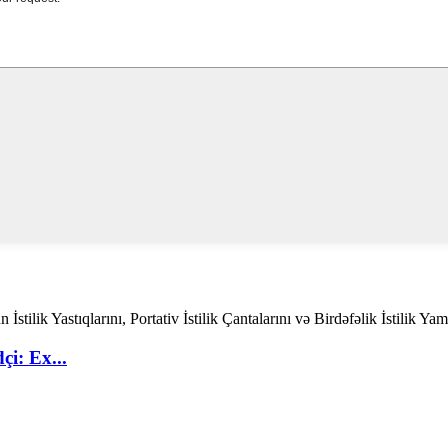
çi: Ex...