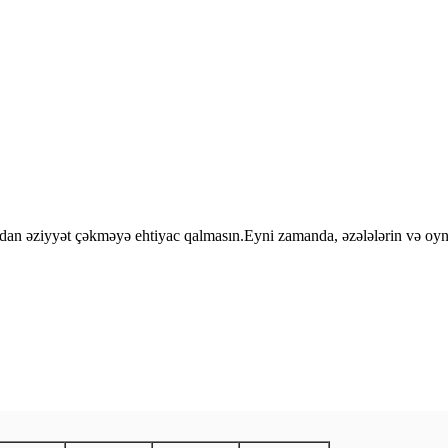
soyuqdan əziyyət çəkməyə ehtiyac qalmasın.Eyni zamanda, əzələlərin və oy