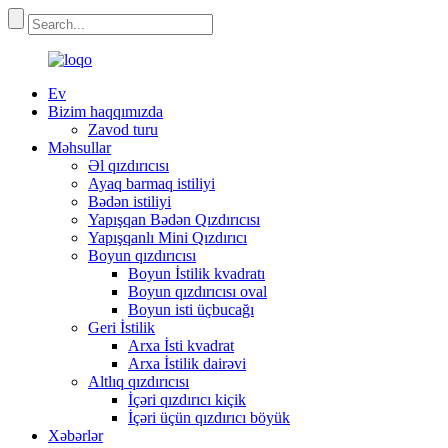
Ev
Bizim haqqımızda
Zavod turu
Məhsullar
Əl qızdırıcısı
Ayaq barmaq istiliyi
Bədən istiliyi
Yapışqan Bədən Qızdırıcısı
Yapışqanlı Mini Qızdırıcı
Boyun qızdırıcısı
Boyun İstilik kvadratı
Boyun qızdırıcısı oval
Boyun isti üçbucağı
Geri İstilik
Arxa İsti kvadrat
Arxa İstilik dairəvi
Altlıq qızdırıcısı
İçəri qızdırıcı kiçik
İçəri üçün qızdırıcı böyük
Xəbərlər