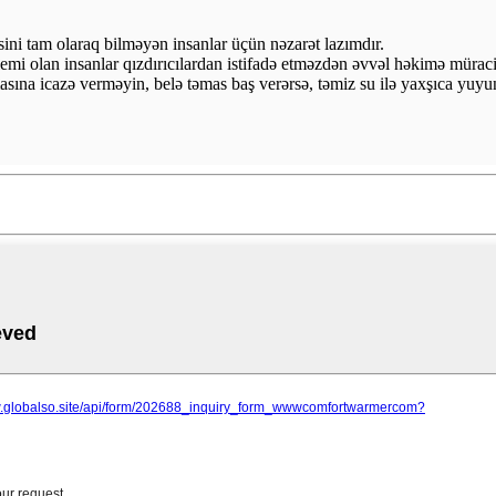
hissini tam olaraq bilməyən insanlar üçün nəzarət lazımdır.
emi olan insanlar qızdırıcılardan istifadə etməzdən əvvəl həkimə müraciə
sına icazə verməyin, belə təmas baş verərsə, təmiz su ilə yaxşıca yuyu