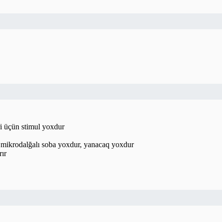
ri üçün stimul yoxdur
r, mikrodalğalı soba yoxdur, yanacaq yoxdur
rır