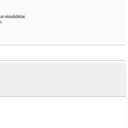
t etməlidirlər.
n.