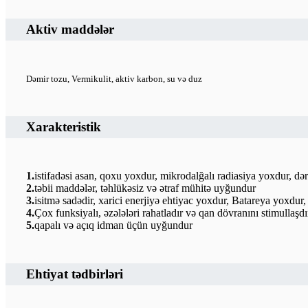
Aktiv maddələr
Dəmir tozu, Vermikulit, aktiv karbon, su və duz
Xarakteristik
1.
istifadəsi asan, qoxu yoxdur, mikrodalğalı radiasiya yoxdur, də
2.
təbii maddələr, təhlükəsiz və ətraf mühitə uyğundur
3.
isitmə sadədir, xarici enerjiyə ehtiyac yoxdur, Batareya yoxdu
4.
Çox funksiyalı, əzələləri rahatladır və qan dövranını stimullaşdı
5.
qapalı və açıq idman üçün uyğundur
Ehtiyat tədbirləri