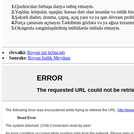
1.
Qızdırıcıları birbaşa dəriyə tətbiq etməyin.
2.
Yaşlılar, körpələr, uşaqlar, həssas dəri olan insanlar və istilik 
3.
Şəkərli diabet, donma, çapıq, açıq yara və ya qan dövranı probl
4.
Parça çantasını açmayın.Tərkibinin gözlərə və ya ağıza toxunma
5.
Oksigenlə zənginləşdirilmiş mühitlərdə istifadə etməyin.
Əvvəlki:
Boyun isti üçbucağı
Sonrakı:
Boyun İstilik Meydanı