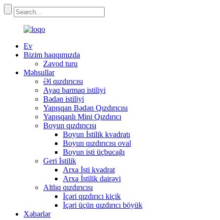
Ev
Bizim haqqımızda
Zavod turu
Məhsullar
Əl qızdırıcısı
Ayaq barmaq istiliyi
Bədən istiliyi
Yapışqan Bədən Qızdırıcısı
Yapışqanlı Mini Qızdırıcı
Boyun qızdırıcısı
Boyun İstilik kvadratı
Boyun qızdırıcısı oval
Boyun isti üçbucağı
Geri İstilik
Arxa İsti kvadrat
Arxa İstilik dairəvi
Altlıq qızdırıcısı
İçəri qızdırıcı kiçik
İçəri üçün qızdırıcı böyük
Xəbərlər