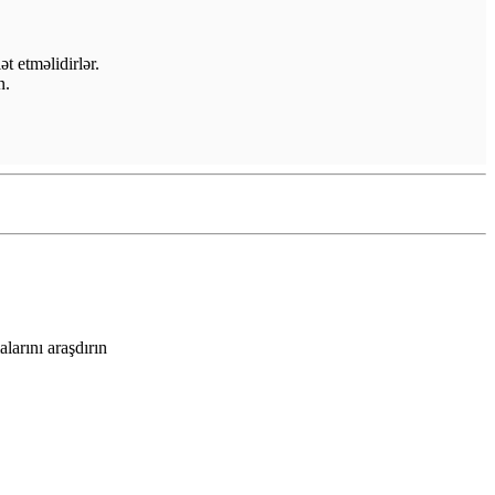
t etməlidirlər.
n.