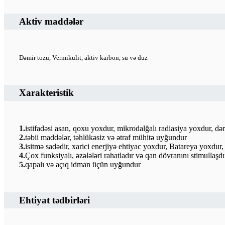
Aktiv maddələr
Dəmir tozu, Vermikulit, aktiv karbon, su və duz
Xarakteristik
1.
istifadəsi asan, qoxu yoxdur, mikrodalğalı radiasiya yoxdur, də
2.
təbii maddələr, təhlükəsiz və ətraf mühitə uyğundur
3.
isitmə sadədir, xarici enerjiyə ehtiyac yoxdur, Batareya yoxdu
4.
Çox funksiyalı, əzələləri rahatladır və qan dövranını stimullaşdı
5.
qapalı və açıq idman üçün uyğundur
Ehtiyat tədbirləri