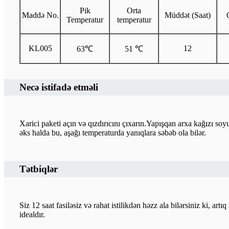
Pik
Orta
Maddə No.
Müddət (Saat)
Temperatur
temperatur
KL005
12
63℃
51 ℃
Necə istifadə etməli
Xarici paketi açın və qızdırıcını çıxarın.Yapışqan arxa kağızı s
əks halda bu, aşağı temperaturda yanıqlara səbəb ola bilər.
Tətbiqlər
Siz 12 saat fasiləsiz və rahat istilikdən həzz ala bilərsiniz ki,
idealdır.