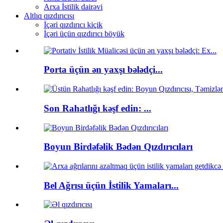
Arxa İstilik dairəvi
Altlıq qızdırıcısı
İçəri qızdırıcı kiçik
İçəri üçün qızdırıcı böyük
Porta üçün ən yaxşı bələdçi...
Son Rahatlığı kəşf edin: ...
Boyun Birdəfəlik Bədən Qızdırıcıları
Bel Ağrısı üçün İstilik Yamaları...