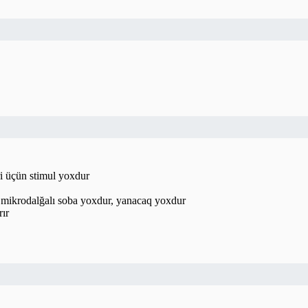
ri üçün stimul yoxdur
r, mikrodalğalı soba yoxdur, yanacaq yoxdur
rır