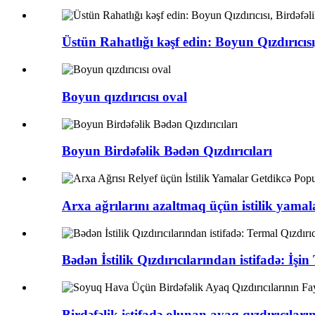
Üstün Rahatlığı kəşf edin: Boyun Qızdırıcısı
Boyun qızdırıcısı oval
Boyun Birdəfəlik Bədən Qızdırıcıları
Arxa ağrılarını azaltmaq üçün istilik yamala
Bədən İstilik Qızdırıcılarından istifadə: İşin 
Birdəfəlik istifadə olunan ayaq qızdırıcıların