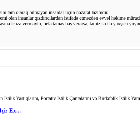
hissini tam olaraq bilməyən insanlar üçün nəzarət lazımdır.
emi olan insanlar qızdırıcılardan istifadə etməzdən əvvəl həkimə müraciə
sına icazə verməyin, belə təmas baş verərsə, təmiz su ilə yaxşıca yuyu
çi: Ex...