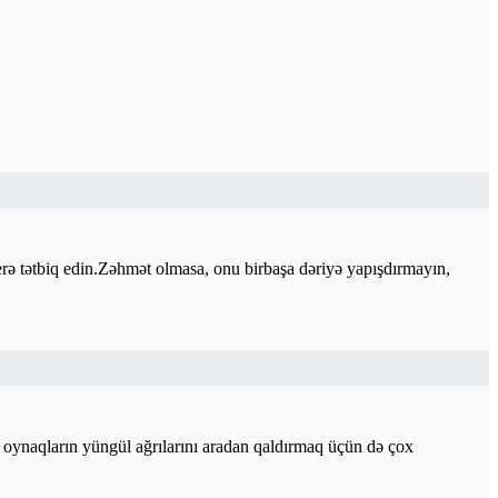
yerə tətbiq edin.Zəhmət olmasa, onu birbaşa dəriyə yapışdırmayın,
və oynaqların yüngül ağrılarını aradan qaldırmaq üçün də çox