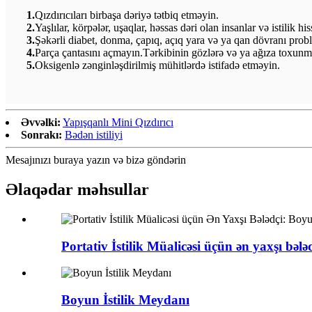
1.
Qızdırıcıları birbaşa dəriyə tətbiq etməyin.
2.
Yaşlılar, körpələr, uşaqlar, həssas dəri olan insanlar və istilik 
3.
Şəkərli diabet, donma, çapıq, açıq yara və ya qan dövranı probl
4.
Parça çantasını açmayın.Tərkibinin gözlərə və ya ağıza toxunma
5.
Oksigenlə zənginləşdirilmiş mühitlərdə istifadə etməyin.
Əvvəlki:
Yapışqanlı Mini Qızdırıcı
Sonrakı:
Bədən istiliyi
Mesajınızı buraya yazın və bizə göndərin
Əlaqədar məhsullar
Portativ İstilik Müalicəsi üçün ən yaxşı bələd
Boyun İstilik Meydanı