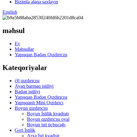
Bizimlə əlaqə saxlayın
English
məhsul
Ev
Məhsullar
Yapışqan Bədən Qızdırıcısı
Kateqoriyalar
Əl qızdırıcısı
Ayaq barmaq istiliyi
Bədən istiliyi
Yapışqan Bədən Qızdırıcısı
Yapışqanlı Mini Qızdırıcı
Boyun qızdırıcısı
Boyun İstilik kvadratı
Boyun qızdırıcısı oval
Boyun isti üçbucağı
Geri İstilik
Arxa İsti kvadrat