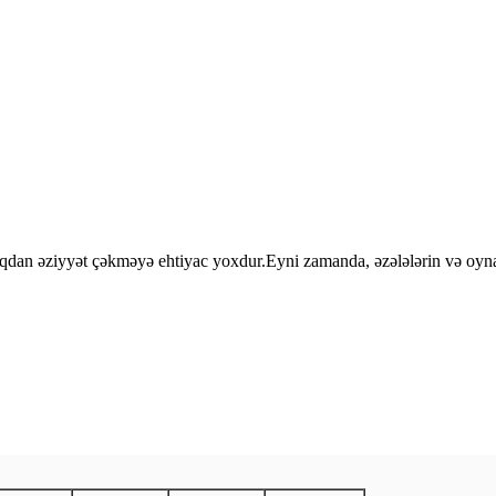
q soyuqdan əziyyət çəkməyə ehtiyac yoxdur.Eyni zamanda, əzələlərin və oyn