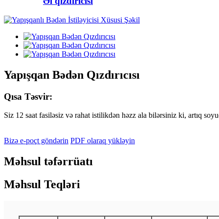
Əl qızdırıcısı
Yapışqan Bədən Qızdırıcısı
Qısa Təsvir:
Siz 12 saat fasiləsiz və rahat istilikdən həzz ala bilərsiniz ki, artı
Bizə e-poçt göndərin
PDF olaraq yükləyin
Məhsul təfərrüatı
Məhsul Teqləri