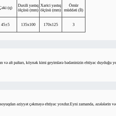
Daxili yastıq
Xarici yastıq
Ömür
Çəki (q)
ölçüsü (mm)
ölçüsü (mm)
müddəti (İl)
45±5
135x100
170x125
3
oyun və alt paltarı, köynək kimi geyimlərə bədəninizin ehtiyac duyduğu 
 artıq soyuqdan əziyyət çəkməyə ehtiyac yoxdur.Eyni zamanda, əzələlərin 