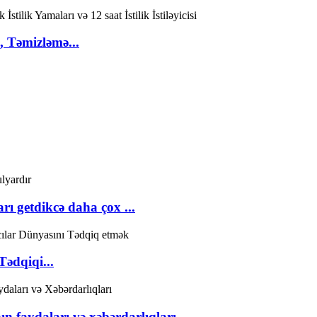
, Təmizləmə...
rı getdikcə daha çox ...
Tədqiqi...
ın faydaları və xəbərdarlıqları...