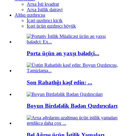
Arxa İsti kvadrat
Arxa İstilik dairəvi
Altlıq qızdırıcısı
İçəri qızdırıcı kiçik
İçəri üçün qızdırıcı böyük
Porta üçün ən yaxşı bələdçi...
Son Rahatlığı kəşf edin: ...
Boyun Birdəfəlik Bədən Qızdırıcıları
Bel Ağrısı üçün İstilik Yamaları...