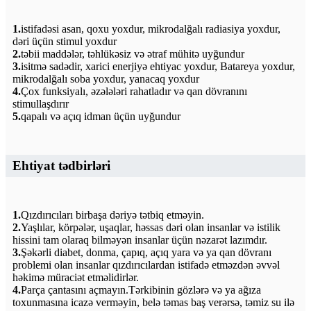
1.
istifadəsi asan, qoxu yoxdur, mikrodalğalı radiasiya yoxdur,
dəri üçün stimul yoxdur
2.
təbii maddələr, təhlükəsiz və ətraf mühitə uyğundur
3.
isitmə sadədir, xarici enerjiyə ehtiyac yoxdur, Batareya yoxdur,
mikrodalğalı soba yoxdur, yanacaq yoxdur
4.
Çox funksiyalı, əzələləri rahatladır və qan dövranını
stimullaşdırır
5.
qapalı və açıq idman üçün uyğundur
Ehtiyat tədbirləri
1.
Qızdırıcıları birbaşa dəriyə tətbiq etməyin.
2.
Yaşlılar, körpələr, uşaqlar, həssas dəri olan insanlar və istilik
hissini tam olaraq bilməyən insanlar üçün nəzarət lazımdır.
3.
Şəkərli diabet, donma, çapıq, açıq yara və ya qan dövranı
problemi olan insanlar qızdırıcılardan istifadə etməzdən əvvəl
həkimə müraciət etməlidirlər.
4.
Parça çantasını açmayın.Tərkibinin gözlərə və ya ağıza
toxunmasına icazə verməyin, belə təmas baş verərsə, təmiz su ilə