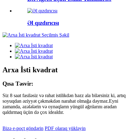
Əl qızdırıcısı
Arxa İsti kvadrat
Qısa Təsvir:
Siz 8 saat fasiləsiz və rahat istilikdən həzz ala bilərsiniz ki, artıq
soyuqdan əziyyət çəkməkdən narahat olmağa dəyməz.Eyni
zamanda, əzələlərin və oynaqların yüngül ağrılarını aradan
qaldırmaq üçün də çox idealdır.
Bizə e-poçt göndərin
PDF olaraq yükləyin