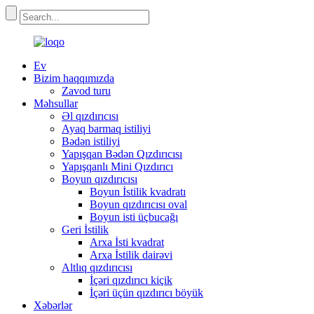
Ev
Bizim haqqımızda
Zavod turu
Məhsullar
Əl qızdırıcısı
Ayaq barmaq istiliyi
Bədən istiliyi
Yapışqan Bədən Qızdırıcısı
Yapışqanlı Mini Qızdırıcı
Boyun qızdırıcısı
Boyun İstilik kvadratı
Boyun qızdırıcısı oval
Boyun isti üçbucağı
Geri İstilik
Arxa İsti kvadrat
Arxa İstilik dairəvi
Altlıq qızdırıcısı
İçəri qızdırıcı kiçik
İçəri üçün qızdırıcı böyük
Xəbərlər