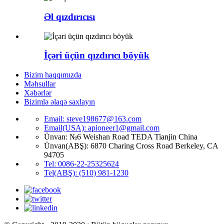
Əl qızdırıcısı
İçəri üçün qızdırıcı böyük
Bizim haqqımızda
Məhsullar
Xəbərlər
Bizimlə əlaqə saxlayın
Email: steve198677@163.com
Email(USA): apioneer1@gmail.com
Ünvan: №6 Weishan Road TEDA Tianjin China
Ünvan(ABŞ): 6870 Charing Cross Road Berkeley, CA
94705
Tel: 0086-22-25325624
Tel(ABŞ): (510) 981-1230