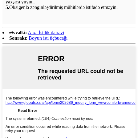
yaxşıca yuyun.
5.
Oksigenlə zənginləşdirilmiş mühitlərdə istifadə etməyin.
Əvvəlki:
Arxa İstilik dairəvi
Sonrakı:
Boyun isti üçbucağı