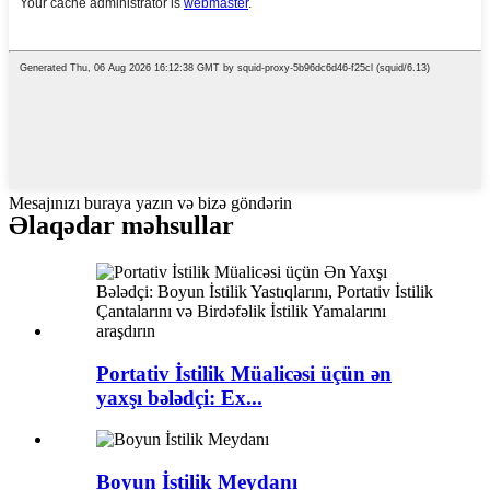
Mesajınızı buraya yazın və bizə göndərin
Əlaqədar məhsullar
Portativ İstilik Müalicəsi üçün ən
yaxşı bələdçi: Ex...
Boyun İstilik Meydanı