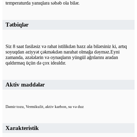
temperaturda yanıqlara səbəb ola bilər.
Tətbiqlər
Siz 8 saat fasiləsiz və rahat istilikdən həzz ala bilərsiniz ki, artıq
soyuqdan əziyyət çəkməkdən narahat olmağa dəyməz.Eyni
zamanda, əzələlərin və oynaqların yüngül ağrılarını aradan
qaldırmaq üçün də çox idealdır.
Aktiv maddələr
Dəmir tozu, Vermikulit, aktiv karbon, su və duz
Xarakteristik