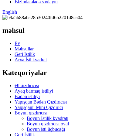
Bizimlə əlaqə saxlayın
English
məhsul
Ev
Məhsullar
Geri İstilik
Arxa İsti kvadrat
Kateqoriyalar
Əl qızdırıcısı
Ayaq barmaq istiliyi
Bədən istiliyi
Yapışqan Bədən Qızdırıcısı
Yapışqanlı Mini Qızdırıcı
Boyun qızdırıcısı
Boyun İstilik kvadratı
Boyun qızdırıcısı oval
Boyun isti üçbucağı
Geri İstilik