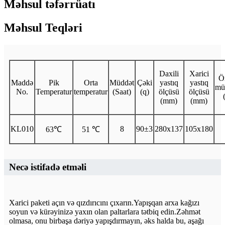
Məhsul təfərrüatı
Məhsul Teqləri
Daxili
Xarici
Ö
Maddə
Pik
Orta
Müddət
Çəki
yastıq
yastıq
mü
No.
Temperatur
temperatur
(Saat)
(q)
ölçüsü
ölçüsü
(mm)
(mm)
KL010
8
90±3
280x137
105x180
63℃
51 ℃
Necə istifadə etməli
Xarici paketi açın və qızdırıcını çıxarın.Yapışqan arxa kağızı
soyun və kürəyinizə yaxın olan paltarlara tətbiq edin.Zəhmət
olmasa, onu birbaşa dəriyə yapışdırmayın, əks halda bu, aşağı