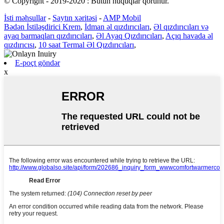
© Copyright - 2019-2020 : Bütün hüquqlar qorunur.
İsti məhsullar
-
Saytın xəritəsi
-
AMP Mobil
Bədən İstiləşdirici Krem
,
İdman əl qızdırıcıları
,
Əl qızdırıcıları və
ayaq barmaqları qızdırıcıları
,
Əl Ayaq Qızdırıcıları
,
Açıq havada əl
qızdırıcısı
,
10 saat Termal Əl Qızdırıcıları
,
E-poçt göndər
x